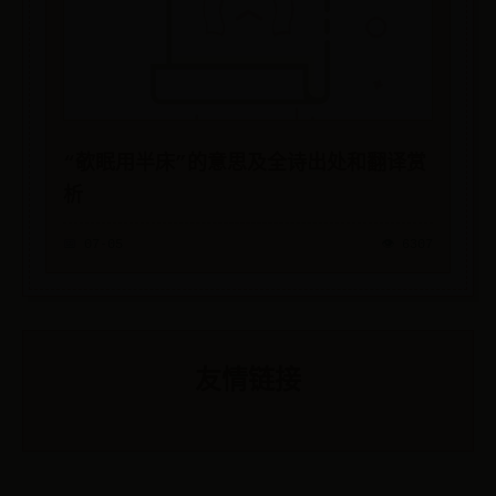
“欹眠用半床”的意思及全诗出处和翻译赏
析
📅 07-05
👁️ 6307
友情链接