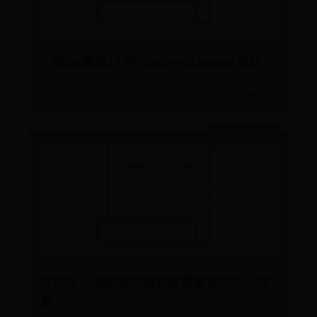
一键DD重装17种Linux+windows系统
📅 06-29
👁️ 482
365真正的官网
在汽车上安装定位器到底需要花费多少预
算