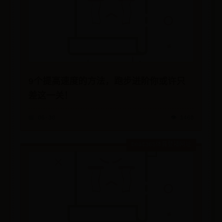
9个提高速度的方法，跑步进阶你或许只
差这一关！
📅 06-30
👁️ 1468
beat365体育登陆网址