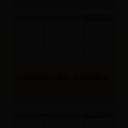
📅 06-28
👁️ 7555
365真正的官网
女主播黄鳝是什么意思？女主播黄鳝门事
件
📅 07-05
👁️ 8620
365真正的官网