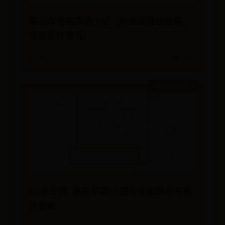
笔记本电脑清洁小记（附螺丝滑丝处理，
常见意外情况）
📅 06-27
👁️ 9182
365真正的官网
5s多少钱,最新苹果5S报价全面解析与报
价更新