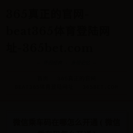
365真正的官网-
beat365体育登陆网
址-365bet.com
— 怀旧经典 · 永恒记忆 —
首页
365真正的官网
BEAT365体育登陆网址
365BET.COM
微信乘车码在哪怎么开通 ( 微信