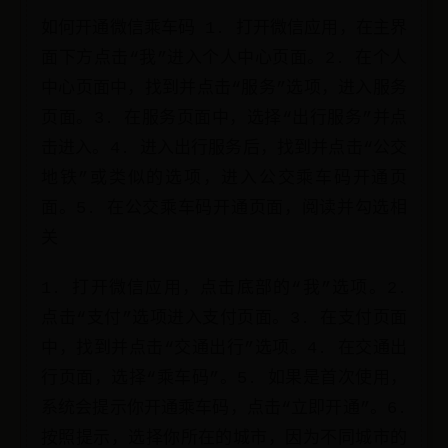
如何开通微信乘车码 1. 打开微信应用，在主界
面下方点击“我”进入个人中心页面。2. 在个人
中心页面中，找到并点击“服务”选项，进入服务
页面。3. 在服务页面中，选择“出行服务”并点
击进入。4. 进入出行服务后，找到并点击“公交
地铁”或类似的选项，进入公交乘车码开通页
面。5. 在公交乘车码开通页面，阅读并勾选相
关
1. 打开微信应用，点击底部的“我”选项。2.
点击“支付”选项进入支付页面。3. 在支付页面
中，找到并点击“交通出行”选项。4. 在交通出
行页面，选择“乘车码”。5. 如果是首次使用，
系统会提示你开通乘车码，点击“立即开通”。6.
按照提示，选择你所在的城市，因为不同城市的