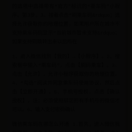
的选项中选择带有“官方”标识的“乘车码”小程
序。第3步。3、接着点击“刷乘车码&rdquo；选
择允许获取你的地理位置，如果用户所在城市不
支持乘车码则显示“当前城市暂未支持&rdquo；
如果支持则跳转出来以后所在
1、进入微信找到【我的】→【小程序】。2、搜
索框中输入“乘车码”，点击【刷码乘车】。3、
点击【允许】，允许小程序获取你的地理位置。
4、“勾选”阅读并同意乘车码使用协议，然后点
击【立即开通】。5、手机号授权，点击【确认
授权】，注：必须使用绑定的有手机号的微信才
可以。6、输入支付密码确认
微信乘车码在哪怎么开通 1.首先，进入微信我