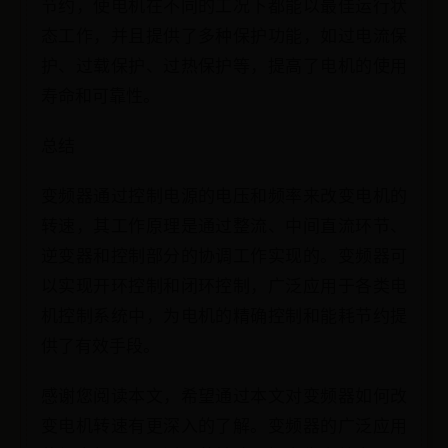
节约，使电机在不同的工况下都能以最佳运行状
态工作，并且提供了多种保护功能，如过电流保
护、过载保护、过热保护等，提高了电机的使用
寿命和可靠性。
总结
变频器通过控制电源的电压和频率来改变电机的
转速，其工作原理是通过整流、中间直流环节、
逆变器和控制部分的协调工作实现的。变频器可
以实现开环控制和闭环控制，广泛应用于各类电
机控制系统中，为电机的精确控制和能耗节约提
供了有效手段。
感谢您阅读本文，希望通过本文对变频器如何改
变电机转速有更深入的了解。变频器的广泛应用