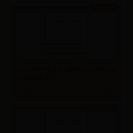
365bet.com
word文档中批注怎么删除(word文档怎么
批量删除批注)
📅 08-25
👁️ 8188
365真正的官网