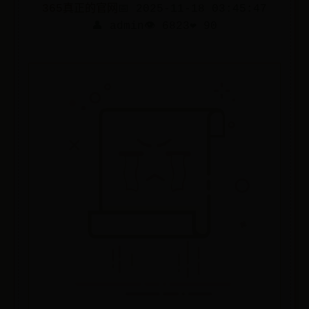
365真正的官网
📅 2025-11-18 03:45:47
👤 admin
👁️ 6823
❤️ 90