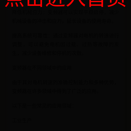
降低机械应力：变频器可以实现平稳启停，减少
机械设备的冲击和应力，延长设备的使用寿命。
提高系统可靠性：通过变频器对电机的转速进行
调整，可以避免电机因过载、过热等故障的发
生，减少设备维修和停机的次数。
变频器在不同领域中的应用
由于其对电机转速的准确控制能力和多种优势，
变频器在许多领域中得到了广泛的应用。
以下是一些常见的应用领域：
工业生产