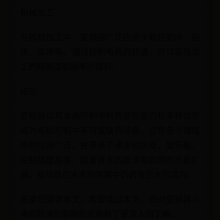
机械加工
在机械加工中，变频器广泛应用于数控机床、钻
床、车床等。通过控制电机的转速，可以实现加
工的精确度和效率的提升。
结论
变频器以其准确控制电机转速的能力和多种优势
成为电机控制中不可或缺的设备。它在各个领域
中的应用广泛，并带来了诸多的好处，如节能、
控制精度高等。随着技术的进步和应用的不断扩
展，变频器在未来的发展中仍具有巨大的潜力。
感谢您阅读本文，希望通过本文，您对变频器与
电机转速的影响和应用有了更深入的了解。