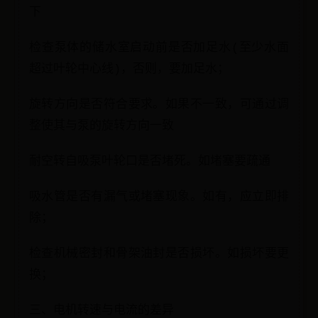
下
检查泵体的储水室启动前是否加足水(至少水面
超过叶轮中心线)，否则，要加足水；
旋转方向是否符合要求。如果不一致，可通过调
整使其与泵的旋转方向一致
耐空转自吸泵叶轮口是否堵死。如堵塞要疏通
吸水管是否有漏气或堵塞现象。如有，应立即排
除；
检查机械密封和骨架油封是否损坏。如损坏要更
换；
三、电机转速与电流的差异