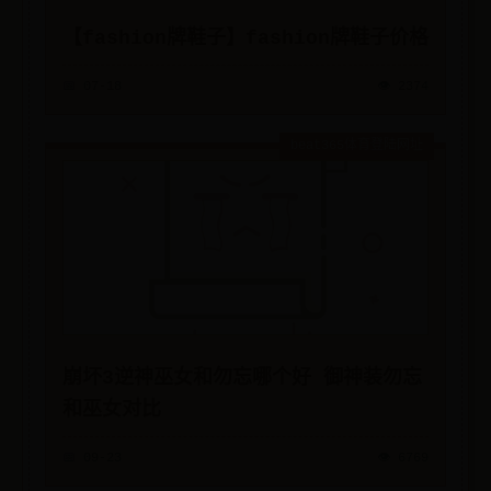
【fashion牌鞋子】fashion牌鞋子价格
📅 07-18
👁️ 2374
beat365体育登陆网址
崩坏3逆神巫女和勿忘哪个好 御神装勿忘
和巫女对比
📅 09-23
👁️ 6769