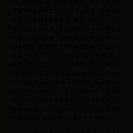
机，原因很筒单，因为它的原理、构造大家已经
非常了解，制作工艺已很成熟，而且，应用在洗
衣机上已有几十年历史了。但由于这种电机是恒
速运转，工作时通过皮带传动及减速离合器完成
速度、力矩的转换，再分别完成洗衣机的洗涤、
脱水动作。普通的滚筒洗衣机没有减速离合器，
只有一级皮带作为减速兼传动。它在洗涤、脱水
时的不同转速是由电机的不同极对数绕组来完成
的。绕组多采用2极/l2极或2极/l6极。这样可
以使洗涤转速大约在40-60r/min，脱水转速大
约在400-600r/min。当人们想进一步提高脱水
转速时，也大多选用改变电机的转差率来改变电
机绕组电压，达到脱水转速可调的目的。可是这
种方法存在，调速范围小、稳定性差等不足。