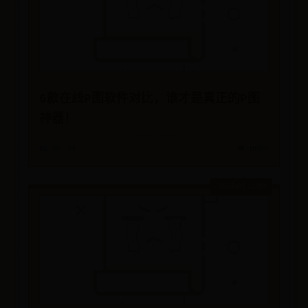
6款在线P图软件对比，谁才是真正的P图
神器！
📅 08-21
👁️ 8886
365bet.com