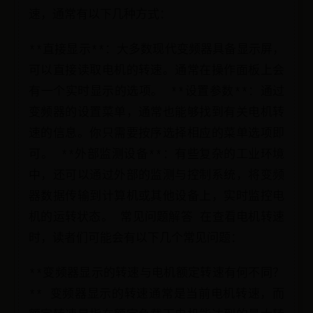
速，通常有以下几种方式：
**直接显示**：大多数现代变频器具备显示屏，
可以直接读取电机的转速。通常在操作面板上会
有一个实时显示的选项。 **设置参数**：通过
变频器的设置菜单，通常也能够找到有关电机转
速的信息。你只需要按序选择相应的菜单选项即
可。 **外部监测设备**：有些复杂的工业环境
中，还可以通过外部的监测与控制系统，将变频
器数据传输到计算机或其他设备上，实时监控电
机的运转状态。 常见问题解答 在查看电机转速
时，读者们可能会有以下几个常见问题：
**变频器显示的转速与电机额定转速有何不同？
** 变频器显示的转速通常是当前电机转速，而