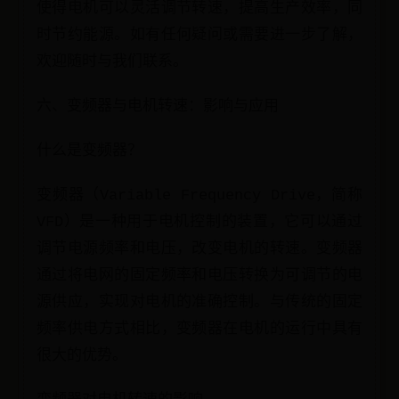
使得电机可以灵活调节转速，提高生产效率，同
时节约能源。如有任何疑问或需要进一步了解，
欢迎随时与我们联系。
六、变频器与电机转速：影响与应用
什么是变频器？
变频器（Variable Frequency Drive，简称
VFD）是一种用于电机控制的装置，它可以通过
调节电源频率和电压，改变电机的转速。变频器
通过将电网的固定频率和电压转换为可调节的电
源供应，实现对电机的准确控制。与传统的固定
频率供电方式相比，变频器在电机的运行中具有
很大的优势。