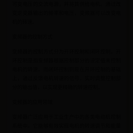
可变电压的交流电源，并将其供给电机。通过改
变逆变器输出的频率和电压，变频器可以改变电
机的转速。
变频器的控制方式
变频器的控制方式分为开环控制和闭环控制。开
环控制是指变频器根据控制部分的设定值来控制
电机的转速。而闭环控制则是在开环控制的基础
上，通过反馈电机转速的信号，实时调整控制部
分的输出值，以实现更精确的转速控制。
变频器的应用领域
变频器广泛应用于工业生产中的各类电动机控制
系统中。它能够有效实现电机的转速调节和能量