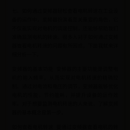
七、如何通过变频器轻松查看电机转速在工业设
备的运作中，变频器扮演着至关重要的角色，它
不仅能实现对电机的调速控制，还能够帮助我们
准确监测电机的转速。很多人对于如何通过变频
器查看电机转速的问题有所困惑，下面我就来详
细分析一下。
变频器的基本功能 变频器的主要功能是调整电
机的输入频率，从而实现对电机转速的精确控
制。通过对电流和电压的调节，变频器能够优化
电机的性能，节约能耗，并提升设备的运作效
率。对于想要监测电机转速的人来说，了解变频
器的基本概念是第一步。
如何查看电机转速 要通过变频器查看电机的转