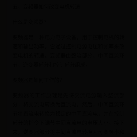
五、变频器如何改变电机转速
什么是变频器？
变频器是一种电力电子设备，用于控制电机的转
速和输出功率。它通过控制电源电压和频率来改
变电机的转速。变频器由整流部分、中间直流环
节、逆变器部分和控制部分组成。
变频器是如何工作的？
变频器的工作原理是先将交流电源输入整流部
分，将交流电转换为直流电。然后，中间直流环
节将直流电转换为稳定的中间直流电，并在控制
部分的指令下调节中间直流电的电压大小。接下
来，逆变器部分将中间直流电转换为可变频率和