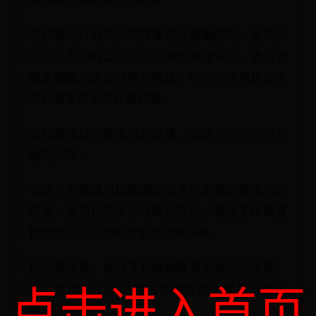
变频器对电机转速的影响
变频器可以对电机的转速进行精确控制，使电机
可以在不同的工况下以不同的转速运行。通过调
整变频器的输出频率和电压，可以实现电机在不
同负载条件下的转速调整。
变频器通过控制电机的转速，实现了以下几个方
面的优势：
节能：变频器可以根据实际工作需要调整电机的
转速，使电机的工作在高效区间，避免了传统直
接启动方式下电机的无功功率损耗。
控制精度高：通过变频器精确调整电机的转速，
可以实现对工艺过程的准确控制，提高产品质
点击进入首页
量。