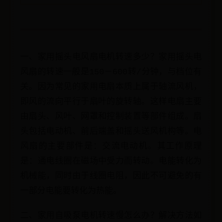
一、家用摇头电风扇电机转速多少？家用摇头电
风扇的转速一般是150－600转/分钟，与档位有
关。因为常见的家用电扇本质上属于轴流风机，
即风的流向平行于扇叶的旋转轴。这样电扇主要
由扇头、风叶、网罩和控制装置等部件组成。扇
头包括电动机、前后端盖和摇头送风机构等。电
风扇的主要部件是：交流电动机。其工作原理
是：通电线圈在磁场中受力而转动。电能转化为
机械能，同时由于线圈电阻，因此不可避免的有
一部分电能要转化为热能。
二、家用自吸泵电机转速慢怎么办？解决方法如