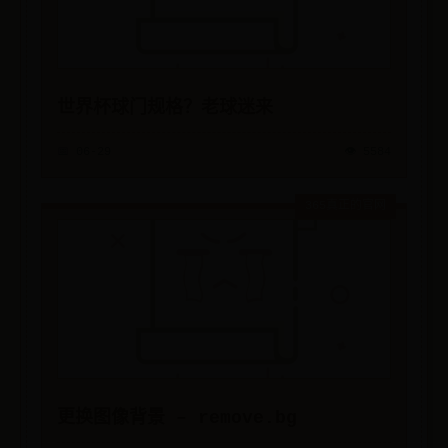
世界杯球门规格？老球迷来
📅 06-29
👁️ 5584
365真正的官网
更换图像背景 – remove.bg