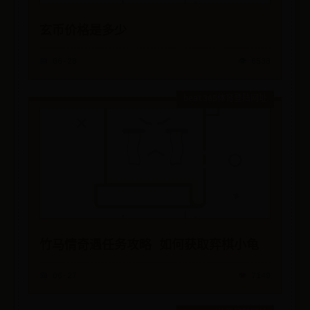
玄币价格是多少
📅 06-28
👁️ 6538
beat365体育登陆网址
竹马情奇遇任务攻略 如何获取弈棋小龟
📅 06-27
👁️ 7149