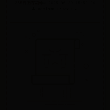
365真正的官网
📅 2025-06-29 15:52:24
👤 admin
👁️ 1792
❤️ 563