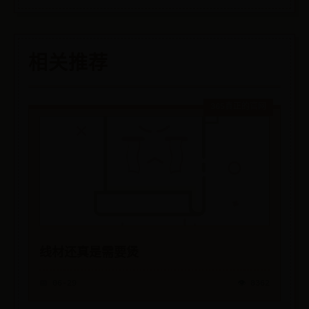
相关推荐
365真正的官网
线材还真是需要煲
📅 06-29
👁️ 8362