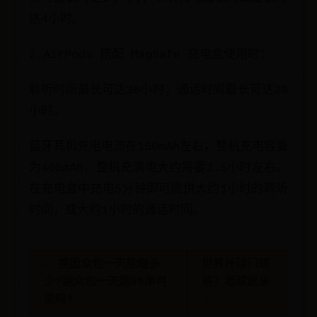
达4小时。
2.AirPods 搭配 MagSafe 充电盒使用时：
聆听时间最长可达30小时；通话时间最长可达20
小时。
蓝牙耳机充电电流在150mAh左右，整机充电容量
为400mAh，整机充满电大约需要2.5小时左右。
在充电盒中充电5分钟即可提供大约1小时的聆听
时间，或大约1小时的通话时间。
← 美团众包一天能赚多
世界杯球门规
少?跑众包一天跑60单可
格？老球迷来
能吗?
→