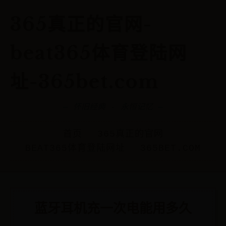
365真正的官网-
beat365体育登陆网
址-365bet.com
— 怀旧经典 · 永恒记忆 —
首页
365真正的官网
BEAT365体育登陆网址
365BET.COM
蓝牙耳机充一次电能用多久