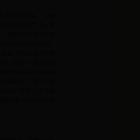
表之间相互关联， 反映
的概念诞生于 60 年
入，数据库的数量和规模
致划分为人工管理阶段、
数据库、网络式数据库和
概念，没有一个完全固定
普遍的观点认为数据库
理的数据集合。它是一个按
数据的“仓库”以及数据
数据类型 具有较高的数