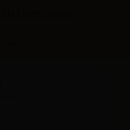
65bet.com
ET.COM
库
47
❤️ 589