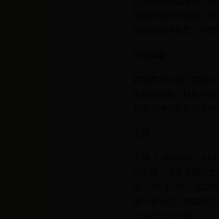
在关系型数据库中，数
列和横向的行组成，行
相应的描述信息，例如
数据类型
数据类型决定了数据在
数数据类型、精确小数
就是某种指定数据类型，
主键
主键（ PRIMARY
为主键，注意主键列上不
配一个"工号"，该编
哪一条记录；如果把员
不适合作为主键。