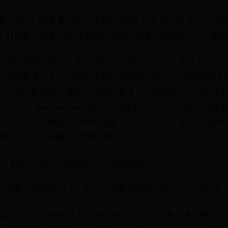
数据模型 模型是对现实世界的抽象 在数据库技术中用模
进行抽象，能表示实体类型及实体间联系的模型称为“数据模
系模式组成的集合，关系模式的实例称为关系，每个关系实
其表格简单，用户只需用简单的查询语句就可以对数据库进
SQL语言是关系数据库的代表性语言，已经得到了广泛的应
le Sybase、SQL Server等。关系数据库是以关系模型
行组织和访问数据的一种数据库，它通过若干个表来存取数
据库是目前应用最广泛的数据库。
分，即数据结构、数据操作和完整性规则。
数学概念的基础之上，它用二维表来描述实体实体间的联系
息的名为 tudent 的表中，每个列包含所有作者的某个