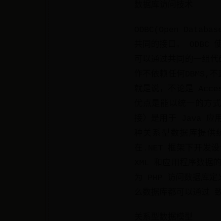
数据库访问技术
ODBC(Open Dat
共同的接口。 ODBC
可以通过共同的一组代码
作不依赖任何DBMS,不
就是说，不论是 Acces
优点是能以统一的方式处理所
接〉是用于 Java 应
种关系型数据库提供统 
在.NET 框架下开发
XML 和应用程序数据的
为 PHP 访问数据
么数据库都可以通过 
关系型数据模型