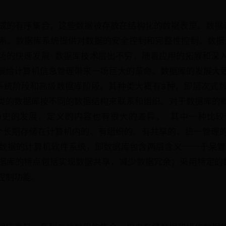
成的有序集合，这些数据被存放在结构化的数据表里。数据
系。数据库系统提供对数据的安全控制和完整性控制。数据库
场的快速发展 数据库技术层出不穷，随着应用的拓展和深
展给计算机信息管理带来一场巨大的革命。数据库的发展大
系统阶段和高级数据库阶段。其种类大概有3种，即层次式
类的数据库按不同的数据结构来联系和组织。对于数据库的
历史的发展，定义的内容也有很大的差异， 其中一种比较
DB 是个长期存储在计算机内的、有组织的、有共享的、统一管
数据的计算机软件系统，即数据库包含两层含义一一千呆管
据库的特点包括实现数据共享，减少数据冗余；采用特定的
控制功能。