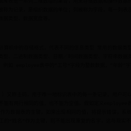
据库表是一系列二维数组的集合，用来存储数据和操作数据
被称为记录，是组织数据的单位；列被称为字段，每一列表
数据类型、数据宽度等。
计算机中的存储格式，代表不同的信息类型 常用的数据类
类型、二进制数据类型、日期／时间数据类型、字符串数据
例如 employee表中的”工号“字段为整数数据，"年龄"
 KEY ）又称主码，用于唯一地标识表中的每一条记录。用户
能有两行相同的值，也不能为空值。假如定义employee
号作为数据表的主键，如果出现相同的值，将提示错误，系
工的“姓名”作为主键，则不能出现重复的名字，这与现实不