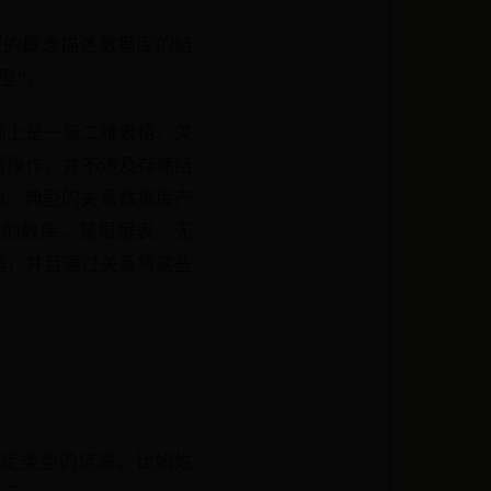
型的概念描述数据库的结
型"。
际上是一张二维表格。关
行操作，并不涉及存储结
用。典型的关系数据库产
为基础的数库，是根据表、无
据，并且通过关系将这些
。
特定类型的信息，比如姓