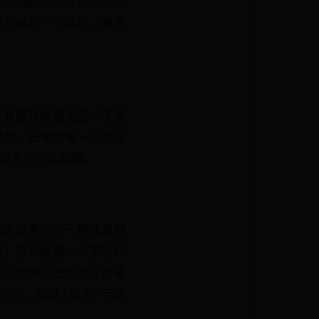
的逻辑结构。它由纵向的
示记录的一个属性，都有
型有整数数据类型、浮点
类型。表中的每一个字段
字段为字符型数据。
可以定义表中的一列或多列
表，该表给每一个学生分
统不能确定查询的究竟是
相符，因此“姓名”字段