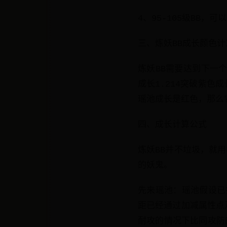
4、95-105级BB，
三、炼妖BB成长颜色计
炼妖BB需要达到下一
成长1.214突破紫色
瑶池成长是红色，那么它
四、成长计算公式
炼妖BB并不垃圾，就用楼
的妖鬼。
先来瑶池：瑶池假设已
距已经通过加减属性点
耐攻的情况下比同攻防