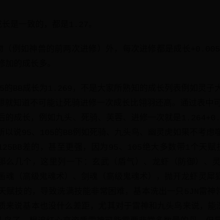
长是一致的，都是1.27。
（例如神兽的前两次进修）外，每次进修都是成长+0.005
修加的成长多。
升125的BB成长为1.269，不是大家所熟知的成长列表例如灵
想想就知道不可能让死骑进修一次成长比翎羽还高。通过表中可以
的成长，例如九头、死骑、芙蓉、进修一次就是1.264+0.00
，所以说95、105的BB例如死骑、九头鸟、幽灵虎如果不考
125BB差的，甚至更强，因为95、105绝大多数带1个天赋技
就那么几个，这里列一下：玄武（盾气）、龙虾（防御）、
画魂（高级鬼魂术）、剑魂（高级鬼魂术），抛开龙虾灵犀狐灵
天赋技的，导致洗满技能非常困难，基本洗出一只5JN雷神翎
质来说基本也没什么差距，尤其对于雷神和九头鸟来说，能洗