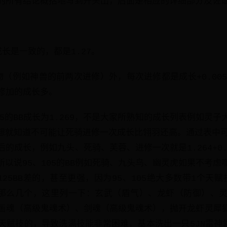
的所有结论概括地写到开头出，后面是相应的详细部分及佐
长是一致的，都是1.27。
（例如神兽的前两次进修）外，每次进修都是成长+0.005
修加的成长多。
升125的BB成长为1.269，不是大家所熟知的成长列表例如灵
想想就知道不可能让死骑进修一次成长比翎羽还高。通过表中可以
的成长，例如九头、死骑、芙蓉、进修一次就是1.264+0.00
，所以说95、105的BB例如死骑、九头鸟、幽灵虎如果不考
125BB差的，甚至更强，因为95、105绝大多数带1个天赋技
就那么几个，这里列一下：玄武（盾气）、龙虾（防御）、
画魂（高级鬼魂术）、剑魂（高级鬼魂术），抛开龙虾灵犀狐灵
天赋技的，导致洗满技能非常困难，基本洗出一只5JN雷神翎