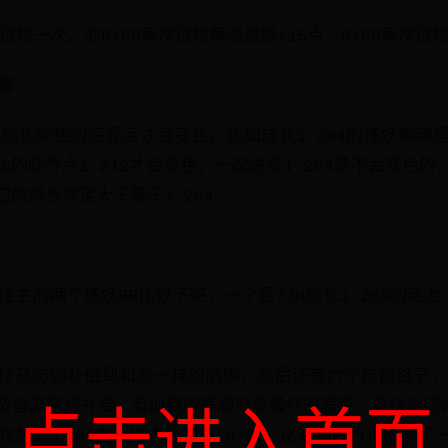
可以进修一次，非BYBB每次进修每项资质+15点，BYBB每次进
算
个成长颜色的临界点才会变色，比如成长1.204的炼妖幽魂
成长的临界点1.212才会变色，一次进修1.209是不会变色
的成长肯定大于等于1.264。
主的两个炼妖BB比较下吧，一个是7JN成长1.269的瑶池，
打高防御补偿到和龙一样的防御，然后还有六个技能格子，
及留潜能点补偿，看血量的差距就是最终的差距。直接说结论
点击进入首页
的龙少了193血，比内丹神多182血，比龙和内丹神都多了