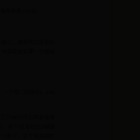
修每项资质+10点。
是橙心，需要两次进修后
的，也就是说如果一只炼妖
一个是7JN成长1.245
三只BB的符石和装备差
，这个瑶池在119级做
一个格子，这个瑶池相比