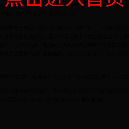
换193血，楼主感觉不亏，相比于内丹神来说，全面完爆，
375血，龙还是比内丹神要强不少的
的成长资质是比狐灵偃师要强的，这个打了一本高防御的7JN
高资质瑶池的面板的，虽然比瑶池多了一级但是兽魂果和凉
那个一样通过洗点、加减属性点及留潜能点完全平衡符石装
灵偃师之类的6JN单法要高的，可以把它看做一个没特殊的爆
殊技能雷厉的，如果这个雷厉上这个妖鬼真的封神了，8JN
表及进修所带来的提升，表中的成长计算方法来自有树攻略
后面大量数据也验证过了这个成长计算是非常准确的
：