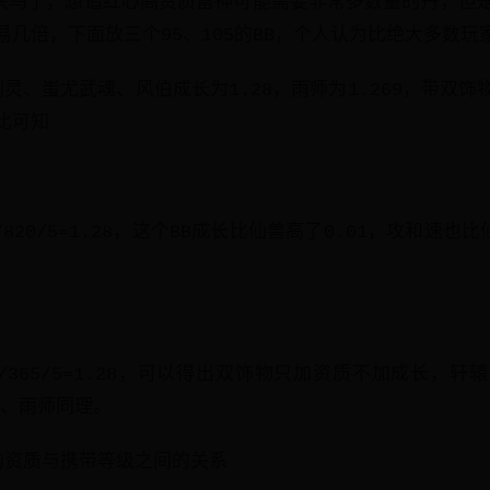
九头鸟了，想追红心高资质雷神可能需要非常多数量的丹，但
几倍，下面放三个95、105的BB，个人认为比绝大多数玩家
辕剑灵、蚩尤武魂、风伯成长为1.28，雨师为1.269，带双
比可知
5）/820/5=1.28，这个BB成长比仙兽高了0.01，攻和速也
38）/365/5=1.28，可以得出双饰物只加资质不加成长，
伯、雨师同理。
的资质与携带等级之间的关系