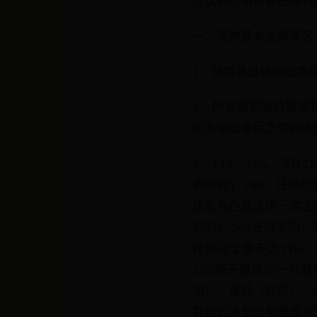
这次的攻略我会把得到
一、宠物基本进修情况
1、神兽满进修和仙兽成
2、所有宠物除特殊宠物
蛇大蝙蝠鱼兵之类的进
3、115、125、飞
表中的1.268，仔细
还有九色鹿进修一次之后
羽的1.269是持平的
技能完全是不比115、
125带天赋技的一共
命）、偃师（神迹）、
其他的大部分都是没有