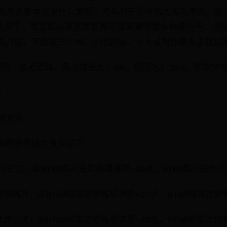
质来说基本也没什么差距，尤其对于雷神和九头鸟来说，能洗
九头鸟了，想追红心高资质雷神可能需要非常多数量的丹，但
几倍，下面放三个95、105的BB，个人认为比绝大多数玩家
辕剑灵、蚩尤武魂、风伯成长为1.28，雨师为1.269，带双
：
级关系
与携带等级的关系如下：
进修三次，非BYBB每次进修每项资质+20点，BYBB每次进修每
以进修两次，非BYBB每次进修每项资质+20点，BYBB每次进修
以进修一次，非BYBB每次进修每项资质+20点，BYBB每次进修