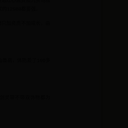
是追红心高资质九头鸟就
的125BB都要强。
饰物只加资质不加成长，由
比仙兽高，体防差了100多
轩辕剑灵带不带双饰物都为