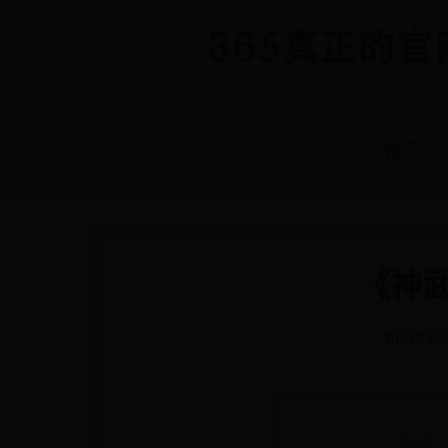
365真正的官网
首页
《神
beat