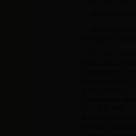
从表中可以以下结论
1、神兽满进修和仙兽成
2、所有宠物除特殊宠物
蛇大蝙蝠鱼兵之类的进
3、115、125、飞
表中的1.268，仔细
还有九色鹿进修一次之后
羽的1.269是持平的
技能完全是不比115、
125带天赋技的一共
命）、偃师（神迹）、
其他的大部分都是没有
是一致的，并且论道资