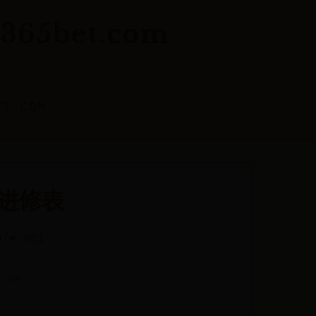
65bet.com
ET.COM
进修表
07
❤️ 961