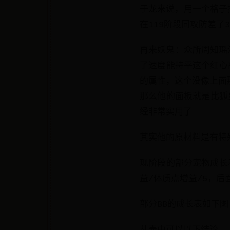
于龙来说，用一个格子
在119阶段同攻防差了
再来妖鬼：众所周知瑶池
了速度能持平这个红心
的属性，这个没像上面
那么他的面板就是比狐
经非常实用了
其实他的原材料是有特
现阶段的部分宠物成长
益/体质点增益/5，
部分BB的成长表如下图