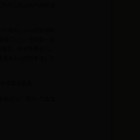
此外可以得出内丹神和龙
成长1.245的妖鬼除
糕差了6个，正好是一级
备差距，但也所差无几，
资质6JN的耐单法，已
爆资质雷厉妖鬼。
中的公式：成长=气血增