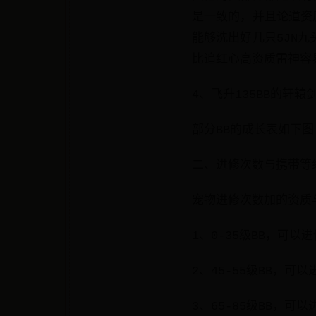
是一致的，并且论道资
能够洗出好几只5JN
比追红心高资质雷神容易
4、飞升135BB的轩
部分BB的成长表如下图
二、进修次数与携带等
宠物进修次数加的资质
1、0-35级BB，可以
2、45-55级BB，可
3、65-85级BB，可