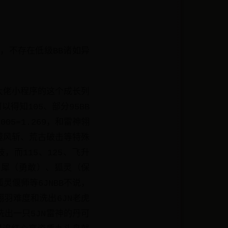
，不存在低级BB诸如异
子大佬小程序的这个成长列
得知105、部分95BB
5=1.269，和雷神翎
虑噬风斩、荒古破击等特殊
，而115、125、飞升
灵犀（勇敢）、狐灵（保
偃师等6JNBB不说，
羽难度和洗出6JN老虎
出一只5JN雷神的丹可