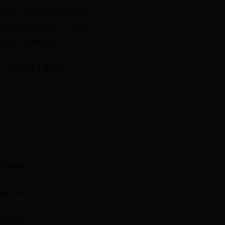
出一只5JN雷神的丹可
是追红心高资质九头鸟就
的125BB都要强。
饰物只加资质不加成长。
项资质+15点。
每项资质+15点。
每项资质+15点。