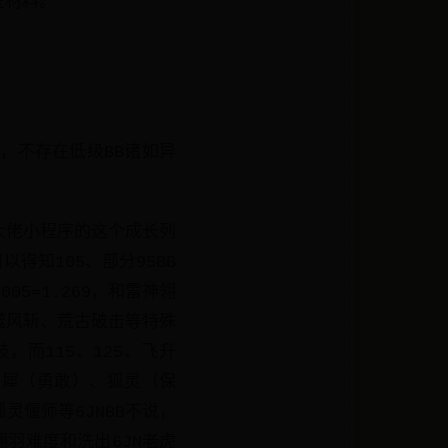
证材料。
，不存在低级BB诸如异
子大佬小程序的这个成长列
得知105、部分95BB
5=1.269，和雷神翎
虑噬风斩、荒古破击等特殊
，而115、125、飞升
灵犀（勇敢）、狐灵（保
偃师等6JNBB不说，
羽难度和洗出6JN老虎