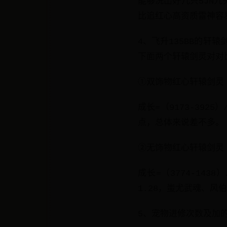
能够洗出好几只5JN
比追红心高资质雷神容易
4、飞升135BB的轩
下面两个轩辕剑灵对对
①双饰物红心轩辕剑灵
成长=（9173-392
点，总体来说差不多。
②无饰物红心轩辕剑灵
成长=（3774-14
1.28，蚩尤武魂、风
5、宠物进修次数及加