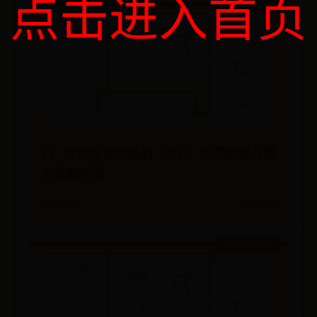
点击进入首页
365bet.com
11 年你应该知道的 2025 项顶级就业能
力技能示例
📅 07-01
👁️ 1017
365bet.com