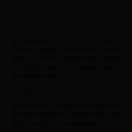
最近小朋友问鱼的拼音怎么写？是yu，还是yü？
ü用手机、电脑键盘怎么打出来？原来，鱼的拼
音是[yú]，第二声，主要是我们要注意u和有两
点的u的区别。有两点的u对应键盘的v，例如法
律的拼音这样打出来：falv
什么是鱼：
鱼类是以鳃呼吸、通过尾部和躯干部的摆动以及
鳍的协调作用游泳和凭上下颌摄食的变温水生脊
椎动物。水类鱼分为：淡水鱼和咸水鱼。