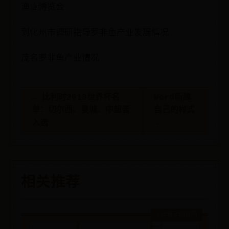
渔业博览会
到化州市调研指导罗非鱼产业发展情况
茂名罗非鱼产业情况
← 比利时2018世界杯名
Word新建
单：切尔西、曼城、中超皆
自己的样式
入选
→
相关推荐
365真正的官网