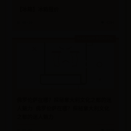
【冰箱】冰箱报价
📅 06-29
👁️ 4294
beat365体育登陆网址
佛罗伦萨在哪？探秘意大利文化之都的迷
人魅力 佛罗伦萨在哪？探秘意大利文化
之都的迷人魅力
📅 07-01
👁️ 7236