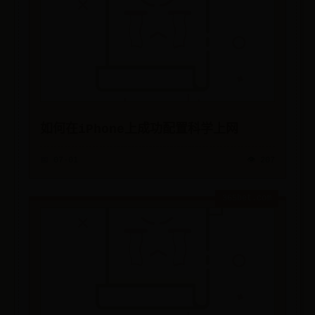
如何在iPhone上成功配置科学上网
📅 07-01
👁️ 207
365bet.com